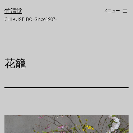
コ
竹清堂
メニュー
ン
CHIKUSEIDO -Since1907-
テ
ン
ツ
へ
ス
花籠
キ
ッ
プ